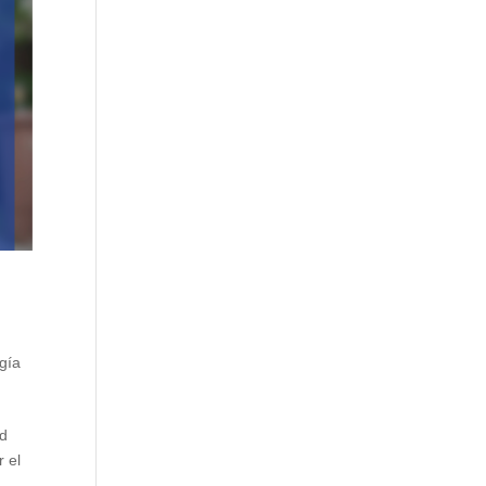
gía
ad
 el