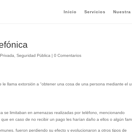
Inicio
Servicios
Nuestra
lefónica
 Privada
,
Seguridad Pública
|
0 Comentarios
e le llama extorsión a “obtener una cosa de una persona mediante el 
nica se limitaban en amenazas realizadas por teléfono, mencionando
ue en caso de no recibir un pago les harían daño a ellos o algún famil
munes, fueron perdiendo su efecto y evolucionaron a otros tipos de