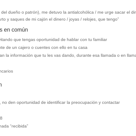
el dueño o patrón), me detuvo la antialcohólica / me urge sacar el di
rto y saques de mi cajón el dinero / joyas / relojes, que tengo”
es en común
vitando que tengas oportunidad de hablar con tu familiar
 de un cajero o cuentes con ello en tu casa
an la información que tu les vas dando, durante esa llamada o en lla
ancarios
n
, no den oportunidad de identificar la preocupación y contactar
88
mada “recibida”