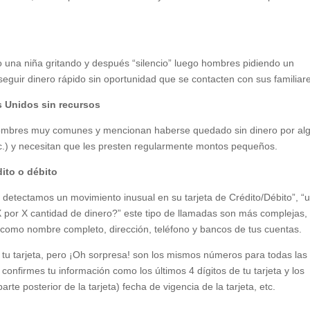
na niña gritando y después “silencio” luego hombres pidiendo un
seguir dinero rápido sin oportunidad que se contacten con sus familiar
s Unidos sin recursos
n nombres muy comunes y mencionan haberse quedado sin dinero por al
 etc.) y necesitan que les presten regularmente montos pequeños.
dito o débito
detectamos un movimiento inusual en su tarjeta de Crédito/Débito”, “
 X por X cantidad de dinero?” este tipo de llamadas son más complejas,
 como nombre completo, dirección, teléfono y bancos de tus cuentas.
 tu tarjeta, pero ¡Oh sorpresa! son los mismos números para todas las
confirmes tu información como los últimos 4 dígitos de tu tarjeta y los
e posterior de la tarjeta) fecha de vigencia de la tarjeta, etc.