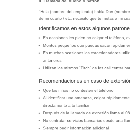
4.
Llamada del dueño o patrón
“Hola (nombre del empleado) habla Don (nombre d
de mi cuarto / etc. necesito que te metas a mi cua
Identificamos en estos algunos patron
En ocasiones les piden no colgar el teléfono, e
Montos pequeños que puedas sacar rápidamente
En muchas ocasiones los extorsionadores utiliz
anteriores
Utilizan los mismos “Pitch” de los call center b
Recomendaciones en caso de extorsió
Que los niños no contesten el teléfono
Al identificar una amenaza, colgar rápidamente
directamente a tu familiar
Después de la llamada de extorsión llama al 0
No contratar servicios bancarios desde una lla
Siempre pedir información adicional