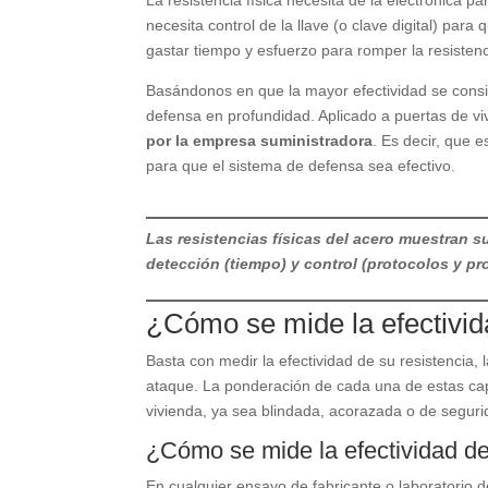
La resistencia física necesita de la electrónica p
necesita control de la llave (o clave digital) par
gastar tiempo y esfuerzo para romper la resistenci
Basándonos en que la mayor efectividad se consi
defensa en profundidad. Aplicado a puertas de viv
por la empresa suministradora
. Es decir, que 
para que el sistema de defensa sea efectivo.
Las resistencias físicas del acero muestran s
detección (tiempo) y control (protocolos y pr
¿Cómo se mide la efectivid
Basta con medir la efectividad de su resistencia, l
ataque. La ponderación de cada una de estas cap
vivienda, ya sea blindada, acorazada o de seguri
¿Cómo se mide la efectividad de
En cualquier ensayo de fabricante o laboratorio de