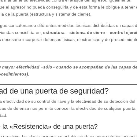
ara mantener su efectividad contra el ataque del agresor. Igualmente,
a que el agresor no pueda conseguirla y de esta forma le obligue a tener
a de la puerta (estructura y sistema de cierre).
gue concatenando diferentes medidas técnicas distribuidas en capas 
iendas consistiría en;
estructura – sistema de cierre – control ejerc
es necesario incorporar defensas físicas, electrónicas y de procedimient
u mayor efectividad «
sólo» cuando se acompañan de las capas d
ocedimientos).
ad de una puerta de seguridad?
a efectividad de su control de llave y la efectividad de su detección del
as de defensa nos permite conocer la efectividad de cualquier puerta
dad.
 la «Resistencia» de una puerta?
 prestigio, las clasificaciones se establecen bajo unos criterios específ